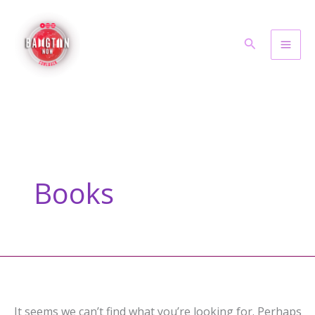
Skip
to
Search
content
Books
It seems we can’t find what you’re looking for. Perhaps