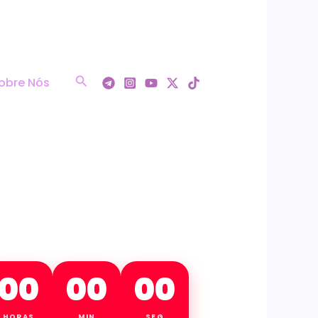
Pesquisar
obre Nós
00
00
00
HORAS
MIN
SEG