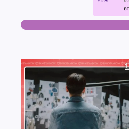
HOJE
00
BT