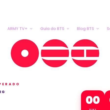
ARMY TV+
Guia do BTS
Blog BTS
S
SPERADO
NG
00
DIAS