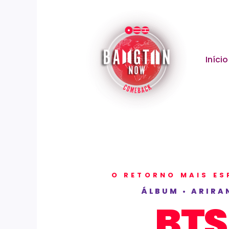
Ir
para
o
conteúdo
Início
O RETORNO MAIS E
ÁLBUM • ARIRA
BTS