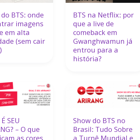
 do BTS: onde
BTS na Netflix: por
trar imagens
que a live de
 e em alta
comeback em
dade (sem cair
Gwanghwamun já
)
entrou para a
história?
 É SEU
Show do BTS no
NG? – O que
Brasil: Tudo Sobre
ficam as cores
a Turnê Mundial e