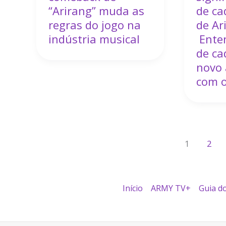
“Arirang” muda as
de ca
regras do jogo na
de Ar
indústria musical
Enten
de ca
novo
com 
1
2
Início
ARMY TV+
Guia d