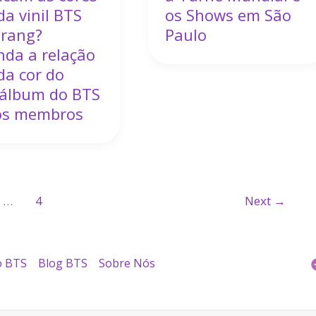
da vinil BTS
os Shows em São
irang?
Paulo
da a relação
da cor do
 álbum do BTS
os membros
…
4
Next
→
o BTS
Blog BTS
Sobre Nós