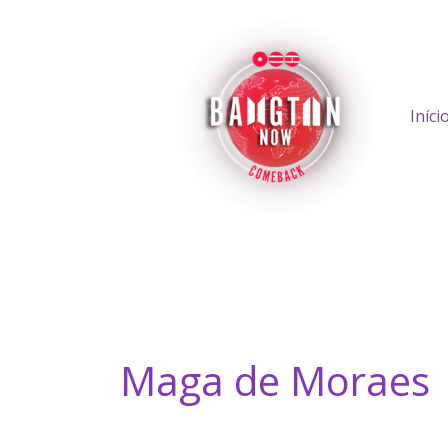
Ir
para
o
conteúdo
Iníci
Maga de Moraes