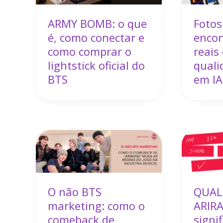
ARMY BOMB: o que
Fotos
é, como conectar e
encon
como comprar o
reais
lightstick oficial do
quali
BTS
em IA
O não BTS
QUAL
marketing: como o
ARIRA
comeback de
signi