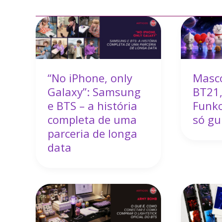
“No iPhone, only
Masco
Galaxy”: Samsung
BT21,
e BTS – a história
Funk
completa de uma
só gu
parceria de longa
data