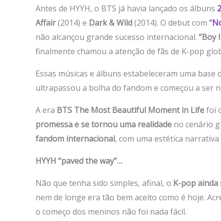
Antes de HYYH, o BTS já havia lançado os álbuns
2
Affair
(2014) e
Dark & Wild
(2014). O debut com
“
N
não alcançou grande sucesso internacional.
“Boy 
finalmente chamou a atenção de fãs de K-pop glo
Essas músicas e álbuns estabeleceram uma base d
ultrapassou a bolha do fandom e começou a ser nota
A era
BTS
The Most Beautiful Moment in Life
foi
promessa e se tornou uma realidade
no cenário g
fandom internacional
, com uma estética narrativa
HYYH “paved the way”…
Não que tenha sido simples, afinal, o
K-pop ainda 
nem de longe era tão bem aceito como é hoje. Acr
o começo dos meninos não foi nada fácil.