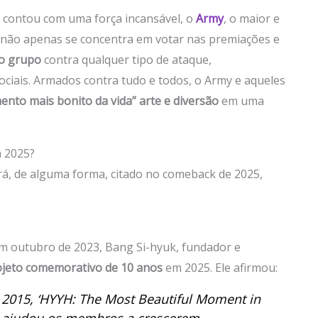
e contou com uma força incansável, o
Army
, o maior e
 não apenas se concentra em votar nas premiações e
o grupo
contra qualquer tipo de ataque,
ciais. Armados contra tudo e todos, o Army e aqueles
nto mais bonito da vida” arte e diversão
em uma
 2025?
á, de alguma forma, citado no comeback de 2025,
m outubro de 2023, Bang Si-hyuk, fundador e
ojeto comemorativo de 10 anos
em 2025. Ele afirmou:
 2015,
‘HYYH: The Most Beautiful Moment in
rie ajudou os membros a crescerem