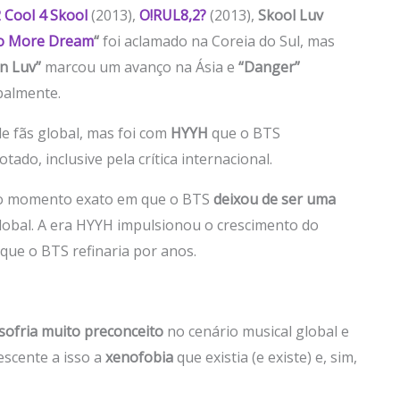
 Cool 4 Skool
(2013),
O!RUL8,2?
(2013),
Skool Luv
o More Dream
“
foi aclamado na Coreia do Sul, mas
In Luv”
marcou um avanço na Ásia e
“Danger”
balmente.
e fãs global, mas foi com
HYYH
que o BTS
do, inclusive pela crítica internacional.
 o momento exato em que o BTS
deixou de ser uma
lobal. A era HYYH impulsionou o crescimento do
 que o BTS refinaria por anos.
sofria muito preconceito
no cenário musical global e
escente a isso a
xenofobia
que existia (e existe) e, sim,