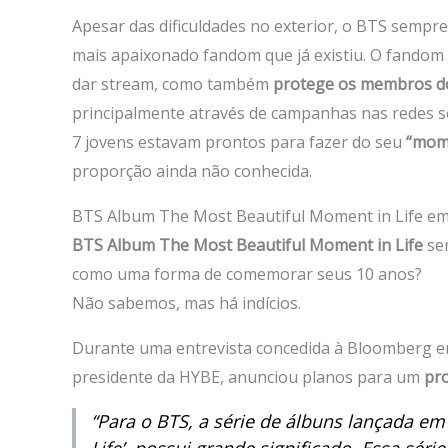
Apesar das dificuldades no exterior, o BTS sempr
mais apaixonado fandom que já existiu. O fandom
dar stream, como também
protege os membros d
principalmente através de campanhas nas redes so
7 jovens estavam prontos para fazer do seu
“mome
proporção ainda não conhecida.
BTS Album The Most Beautiful Moment in Life em
BTS Album The Most Beautiful Moment in Life
ser
como uma forma de comemorar seus 10 anos?
Não sabemos, mas há indícios.
Durante uma entrevista concedida à Bloomberg e
presidente da HYBE, anunciou planos para um
pr
“Para o BTS, a série de álbuns lançada em
Life’
, possui grande significado. Essa sé