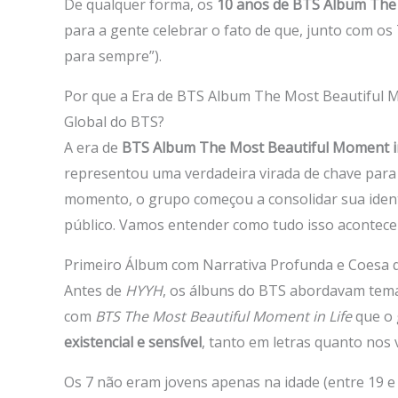
De qualquer forma, os
10 anos de BTS Album The 
para a gente celebrar o fato de que, junto com 
para sempre”).
Por que a Era de BTS Album The Most Beautiful 
Global do BTS?
A era de
BTS Album The Most Beautiful Moment in
representou uma verdadeira virada de chave para 
momento, o grupo começou a consolidar sua ident
público. Vamos entender como tudo isso acontece
Primeiro Álbum com Narrativa Profunda e Coesa 
Antes de
HYYH
, os álbuns do BTS abordavam temas
com
BTS The Most Beautiful Moment in Life
que o 
existencial e sensível
, tanto em letras quanto nos v
Os 7 não eram jovens apenas na idade (entre 19 e 