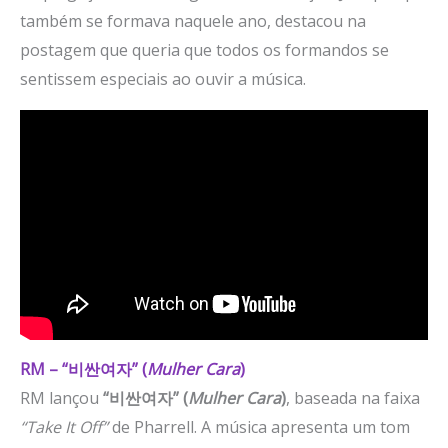
também se formava naquele ano, destacou na
postagem que queria que todos os formandos se
sentissem especiais ao ouvir a música.
RM – “비싼여자” (
Mulher Cara
)
RM lançou
“비싼여자” (
Mulher Cara
)
, baseada na faixa
“Take It Off”
de Pharrell. A música apresenta um tom