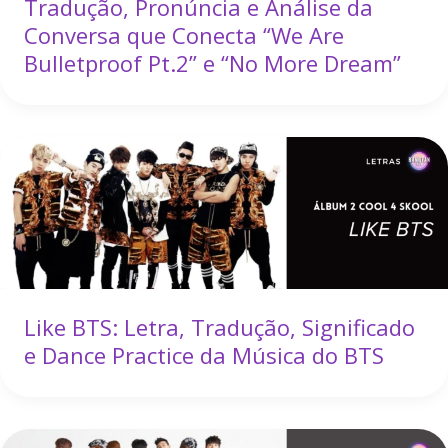
Tradução, Pronúncia e Análise da
Conversa que Conecta “We Are
Bulletproof Pt.2” e “No More Dream”
Like BTS: Letra, Tradução, Significado
e Dance Practice da Música do BTS