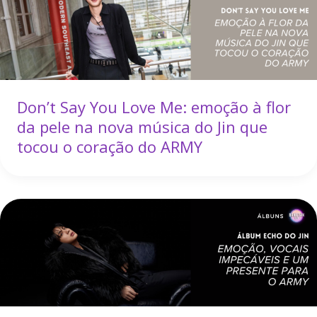
Don’t Say You Love Me: emoção à flor
da pele na nova música do Jin que
tocou o coração do ARMY