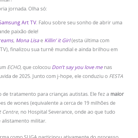
ia jornada. Olha só:
Samsung Art TV
. Falou sobre seu sonho de abrir uma
rande paixão dele!
reams
,
Mona Lisa
e
Killin’ it Girl
(esta última com
TV), finalizou sua turnê mundial e ainda brilhou em
lbum
ECHO
, que colocou
Don’t say you love me
nas
vida de 2025. Junto com j-hope, ele conduziu o
FESTA
de tratamento para crianças autistas. Ele fez a
maior
hões de wones (equivalente a cerca de 19 milhões de
t Centre
, no Hospital Severance, onde ao que tudo
 alistamento militar.
orma como SUGA participou ativamente do processo,