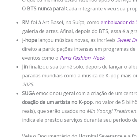
O BTS nunca para!
Cada integrante viveu sua própr
RM
foi à Art Basel, na Suíça, como
embaixador da 
galeria de artes. Afinal, depois do BTS, essa é a g
j-hope
lançou músicas novas, as incríveis
Sweet D
direito a participações intensas em programas de 
eventos como o
Paris Fashion Week
.
Jin
finalizou sua turnê solo, depois de lançar o á
paradas mundiais como a música de K-pop mais ou
2025
.
SUGA
emocionou geral com a criação de um centro 
doação de um artista no K-pop
, no valor de 5 bil
reais), que serão usados no
Min Yoongi Treatmen
indica ele prestou serviços durante seu período de
Veja o Documentário do Hospital Severance e a f