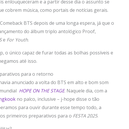
is enlouqueceram e a partir desse dia o assunto se
ue cobrem música, como portais de notícias gerais.
o Comeback BTS depois de uma longa espera, já que o
ançamento do álbum triplo antológico Proof,
S
e
For Youth
.
, o único capaz de furar todas as bolhas possíveis e
hegamos até isso.
parativos para o retorno
havia anunciado a volta do BTS em alto e bom som
ê mundial
HOPE ON THE STAGE
. Naquele dia, com a
ngkook
no palco, inclusive – j-hope disse o tão
peramos para ouvir durante esse tempo todo, a
os primeiros preparativos para o
FESTA 2025
.
litar?