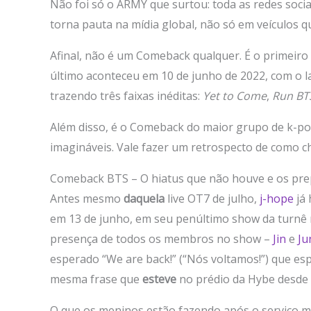
Não foi só o ARMY que surtou: toda as redes socia
torna pauta na mídia global, não só em veículos q
Afinal, não é um Comeback qualquer. É o primeir
último aconteceu em 10 de junho de 2022, com o l
trazendo três faixas inéditas:
Yet to Come
,
Run BT
Além disso, é o Comeback do maior grupo de k-pop
imagináveis. Vale fazer um retrospecto de como c
Comeback BTS – O hiatus que não houve e os pre
Antes mesmo
daquela
live OT7 de julho,
j-hope
já 
em 13 de junho, em seu penúltimo show da turn
presença de todos os membros no show –
Jin
e
Ju
esperado “We are back!” (“Nós voltamos!”) que es
mesma frase que
esteve
no prédio da Hybe desde 
O que os meninos estão fazendo após o serviço mi